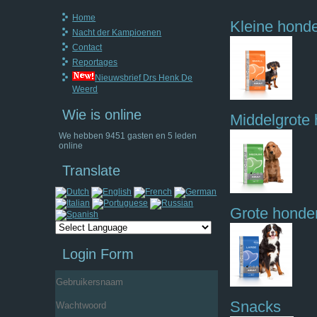
Home
Kleine honde
Nacht der Kampioenen
Contact
Reportages
Nieuwsbrief Drs Henk De
Weerd
Wie is online
Middelgrote
We hebben 9451 gasten en 5 leden
online
Translate
Grote honden
Login Form
Gebruikersnaam
Snacks