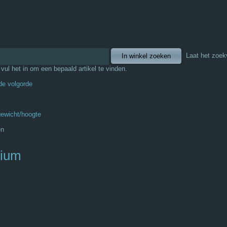
Laat het zoek
f vul het in om een bepaald artikel te vinden.
de volgorde
gewicht/hoogte
en
mium