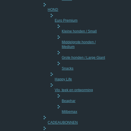
HOND
Euro Premium
Kleine honden / Small
Middelgrote honden /
Medium
Grote honden / Large Giant
Snacks
Happy Life
Vlo, teek en ontworming
Beaphar
Milbemax
CADEAUBONNEN