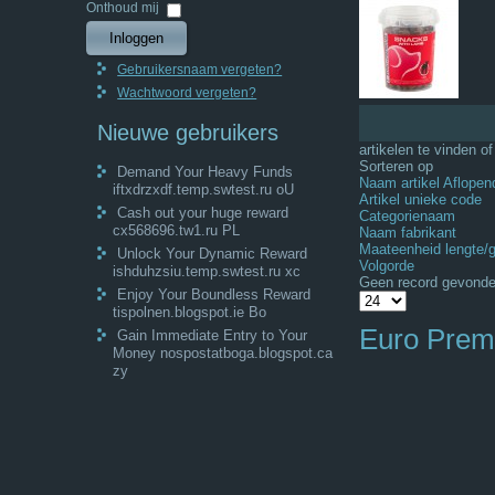
Wachtwoord
Onthoud mij
Inloggen
Gebruikersnaam vergeten?
Wachtwoord vergeten?
Nieuwe gebruikers
artikelen te vinden o
Sorteren op
Demand Your Heavy Funds
Naam artikel Aflopen
iftxdrzxdf.temp.swtest.ru oU
Artikel unieke code
Cash out your huge reward
Categorienaam
cx568696.tw1.ru PL
Naam fabrikant
Maateenheid lengte/
Unlock Your Dynamic Reward
Volgorde
ishduhzsiu.temp.swtest.ru xc
Geen record gevond
Enjoy Your Boundless Reward
tispolnen.blogspot.ie Bo
Euro Pre
Gain Immediate Entry to Your
Money nospostatboga.blogspot.ca
zy