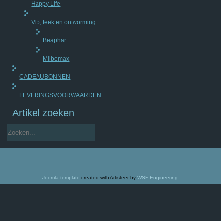
Happy Life
Vlo, teek en ontworming
Beaphar
Milbemax
CADEAUBONNEN
LEVERINGSVOORWAARDEN
Artikel zoeken
Joomla template
created with Artisteer by
WSE Engineering
.