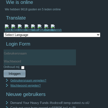
Wie is online
We hebben 9618 gasten en 5 leden online
Translate
Login Form
Gebruikersnaam
Wachtwoord
Onthoud mij
Inloggen
Gebruikersnaam vergeten?
Wachtwoord vergeten?
Nieuwe gebruikers
Demand Your Heavy Funds iftxdrzxdf.temp.swtest.ru oU
Cash out your huge reward cx568696.tw1.ru PL