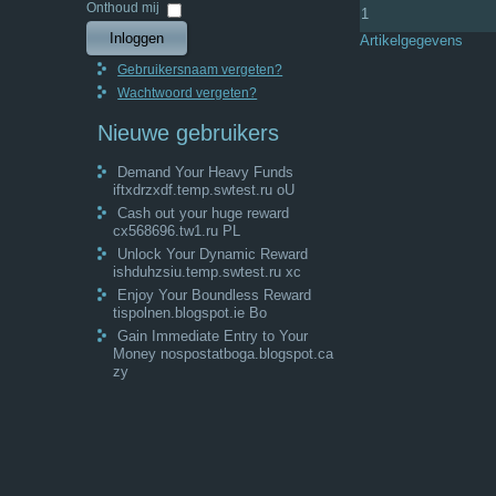
Wachtwoord
Onthoud mij
Inloggen
Artikelgegevens
Gebruikersnaam vergeten?
Wachtwoord vergeten?
Nieuwe gebruikers
Demand Your Heavy Funds
iftxdrzxdf.temp.swtest.ru oU
Cash out your huge reward
cx568696.tw1.ru PL
Unlock Your Dynamic Reward
ishduhzsiu.temp.swtest.ru xc
Enjoy Your Boundless Reward
tispolnen.blogspot.ie Bo
Gain Immediate Entry to Your
Money nospostatboga.blogspot.ca
zy