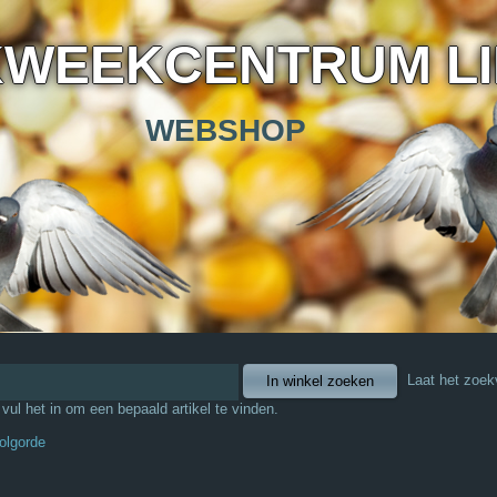
KWEEKCENTRUM L
WEBSHOP
Laat het zoek
f vul het in om een bepaald artikel te vinden.
olgorde