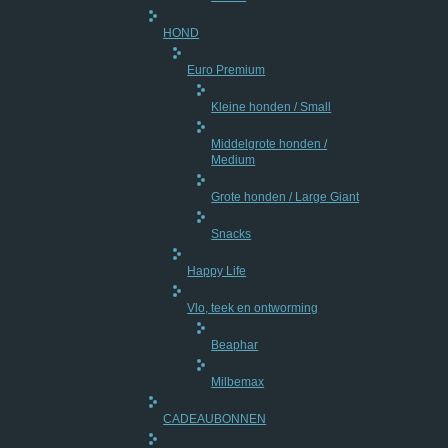
HOND
Euro Premium
Kleine honden / Small
Middelgrote honden /
Medium
Grote honden / Large Giant
Snacks
Happy Life
Vlo, teek en ontworming
Beaphar
Milbemax
CADEAUBONNEN