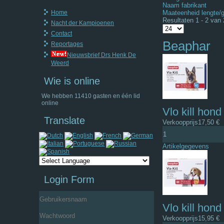
Naam fabrikant
Home
Maateenheid lengte/
Resultaten 1 - 2 van 
Nacht der Kampioenen
Contact
Beaphar
Reportages
Nieuwsbrief Drs Henk De
Weerd
Wie is online
We hebben 11410 gasten en één lid
online
Vlo kill hon
Translate
Verkoopprijs
17,50 €
Artikelgegevens
Login Form
Vlo kill hond
Gebruikersnaam
Verkoopprijs
15,95 €