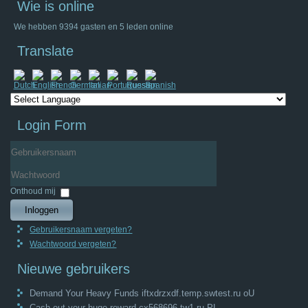
Wie is online
We hebben 9394 gasten en 5 leden online
Translate
Login Form
Gebruikersnaam
Wachtwoord
Onthoud mij
Inloggen
Gebruikersnaam vergeten?
Wachtwoord vergeten?
Nieuwe gebruikers
Demand Your Heavy Funds iftxdrzxdf.temp.swtest.ru oU
Cash out your huge reward cx568696.tw1.ru PL