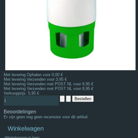
Met levering Ophalen voor 0,00 €
Met levering Verzenden voor 3,95 €
Met levering Verzenden met POST NL voor 8,95 €
Met levering Verzenden met POST NL voor 8,95 €
Verkoopprijs:
5,95 €
Beoordelingen
Er zijn geen nog geen recensies voor dit artikel.
Winkelwagen
Winkelwagen is leeg