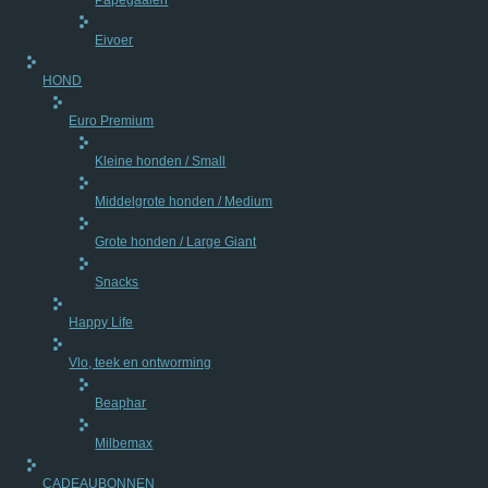
Papegaaien
Eivoer
HOND
Euro Premium
Kleine honden / Small
Middelgrote honden / Medium
Grote honden / Large Giant
Snacks
Happy Life
Vlo, teek en ontworming
Beaphar
Milbemax
CADEAUBONNEN