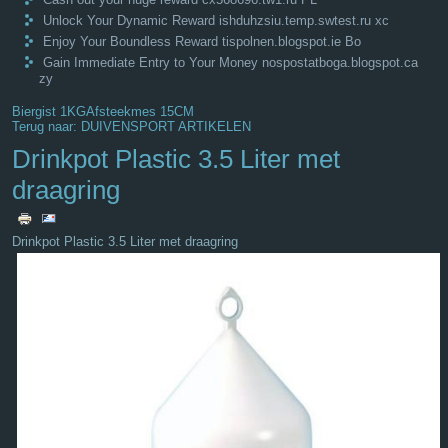
Unlock Your Dynamic Reward ishduhzsiu.temp.swtest.ru xc
Enjoy Your Boundless Reward tispolnen.blogspot.ie Bo
Gain Immediate Entry to Your Money nospostatboga.blogspot.ca
zy
Biergist 1KG
Afsteekmes 15CM
Terug naar: DUIVENSPORT ARTIKELEN
Drinkpot Plastic 3.5 Liter met
draagring
Drinkpot Plastic 3.5 Liter met draagring