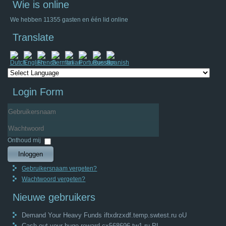
Wie is online
We hebben 11355 gasten en één lid online
Translate
Login Form
Gebruikersnaam
Wachtwoord
Onthoud mij
Inloggen
Gebruikersnaam vergeten?
Wachtwoord vergeten?
Nieuwe gebruikers
Demand Your Heavy Funds iftxdrzxdf.temp.swtest.ru oU
Cash out your huge reward cx568696.tw1.ru PL