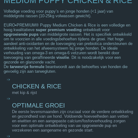
MEDIUM PUPPY CHICKEN & RICE
Volledige voeding voor puppy’s en jonge honden (<1 jaar) van
middelgrote rassen (10-25kg volwassen gewicht).
EURO•PREMIUM® Puppy Medium Chicken & Rice is een volledige en
hoog kwalitatieve
super premium voeding
ontwikkelt voor
opgroeiende pups
van middelgrote rassen. Het is specifiek ontwikkeld
om te voorzien in alle voedingsbehoeften tijdens de groei. Het hoge
aandeel anti-oxidanten en de toevoeging van prebiotica ondersteunen de
ontwikkeling van het afweersysteem bij jonge honden. De ideale
verhouding van omega-3 en omega-6 vetzuren wordt bereikt door
toevoeging van geraffineerde
visolie
. Dit is noodzakelijk voor een
gezonde en glanzende vacht.
De
tarwevrije formule
beantwoordt aan de behoeftes van honden die
gevoelig zijn aan tarwegluten.
CHICKEN & RICE
met kip & rijst
OPTIMALE GROEI
De eerste levensmaanden zijn cruciaal voor de verdere ontwikkeling
en gezondheid van uw hond. Voldoende hoeveelheden aan vetten
en eiwitten en een aangepaste calcium/fosforverhouding zorgen
voor een optimale ontwikkeling van uw opgroeiende pup en
verzekeren een aangename en gezonde start.