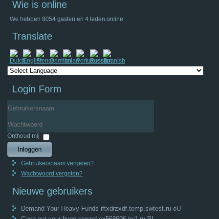
Wie is online
We hebben 8054 gasten en 4 leden online
Translate
Login Form
Gebruikersnaam
Wachtwoord
Onthoud mij
Inloggen
Gebruikersnaam vergeten?
Wachtwoord vergeten?
Nieuwe gebruikers
Demand Your Heavy Funds iftxdrzxdf.temp.swtest.ru oU
Cash out your huge reward cx568696.tw1.ru PL