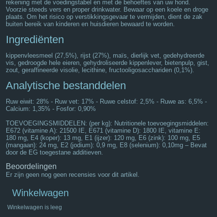
rekening met de voedingstabel en met de behoeftes van uw hond.
Voorzie steeds vers en proper drinkwater. Bewaar op een koele en droge
plaats. Om het risico op verstikkingsgevaar te vermijden, dient de zak
buiten bereik van kinderen en huisdieren bewaard te worden.
Ingrediënten
kippenvleesmeel (27,5%), rijst (27%), maïs, dierlijk vet, gedehydreerde
vis, gedroogde hele eieren, gehydroliseerde kippenlever, bietenpulp, gist,
zout, geraffineerde visolie, lecithine, fructooligosacchariden (0,1%).
Analytische bestanddelen
Ruw eiwit: 28% - Ruw vet: 17% - Ruwe celstof: 2,5% - Ruwe as: 6,5% -
Calcium: 1,35% - Fosfor: 0,90%
TOEVOEGINGSMIDDELEN: (per kg): Nutritionele toevoegingsmiddelen:
E672 (vitamine A): 21500 IE, E671 (vitamine D): 1800 IE, vitamine E:
180 mg, E4 (koper): 13 mg, E1 (ijzer): 120 mg, E6 (zink): 100 mg, E5
(mangaan): 24 mg, E2 (jodium): 0,9 mg, E8 (selenium): 0,10mg – Bevat
door de EG toegestane additieven.
Beoordelingen
Er zijn geen nog geen recensies voor dit artikel.
Winkelwagen
Winkelwagen is leeg