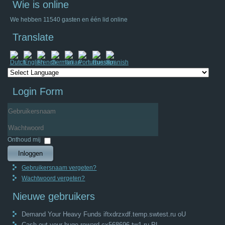
Wie is online
We hebben 11540 gasten en één lid online
Translate
Login Form
Gebruikersnaam
Wachtwoord
Onthoud mij
Inloggen
Gebruikersnaam vergeten?
Wachtwoord vergeten?
Nieuwe gebruikers
Demand Your Heavy Funds iftxdrzxdf.temp.swtest.ru oU
Cash out your huge reward cx568696.tw1.ru PL