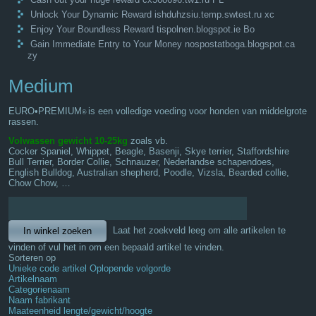
Unlock Your Dynamic Reward ishduhzsiu.temp.swtest.ru xc
Enjoy Your Boundless Reward tispolnen.blogspot.ie Bo
Gain Immediate Entry to Your Money nospostatboga.blogspot.ca
zy
Medium
EURO•PREMIUM
is een volledige voeding voor honden van middelgrote
®
rassen.
Volwassen gewicht
10-25kg
zoals vb.
Cocker Spaniel, Whippet, Beagle, Basenji, Skye terrier, Staffordshire
Bull Terrier, Border Collie, Schnauzer, Nederlandse schapendoes,
English Bulldog, Australian shepherd, Poodle, Vizsla, Bearded collie,
Chow Chow, …
Laat het zoekveld leeg om alle artikelen te
vinden of vul het in om een bepaald artikel te vinden.
Sorteren op
Unieke code artikel Oplopende volgorde
Artikelnaam
Categorienaam
Naam fabrikant
Maateenheid lengte/gewicht/hoogte