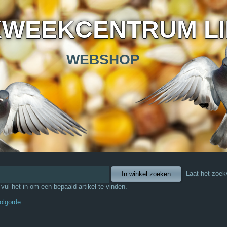
KWEEKCENTRUM L
WEBSHOP
Laat het zoek
f vul het in om een bepaald artikel te vinden.
olgorde