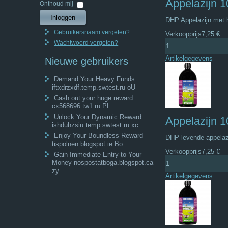
Appelazijn 
Wachtwoord
Onthoud mij
Inloggen
DHP Appelazijn met h
Gebruikersnaam vergeten?
Verkoopprijs
7,25 €
Wachtwoord vergeten?
Artikelgegevens
Nieuwe gebruikers
Demand Your Heavy Funds
iftxdrzxdf.temp.swtest.ru oU
Cash out your huge reward
cx568696.tw1.ru PL
Unlock Your Dynamic Reward
Appelazijn 
ishduhzsiu.temp.swtest.ru xc
Enjoy Your Boundless Reward
DHP levende appelazi
tispolnen.blogspot.ie Bo
Verkoopprijs
7,25 €
Gain Immediate Entry to Your
Money nospostatboga.blogspot.ca
zy
Artikelgegevens