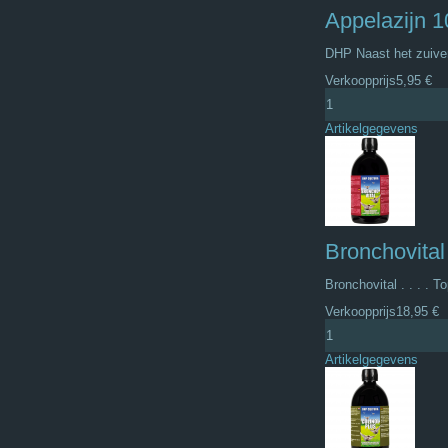
Appelazijn
DHP Naast het zuivere
Verkoopprijs
5,95 €
Artikelgegevens
Bronchovita
Bronchovital . . . . 
Verkoopprijs
18,95 €
Artikelgegevens