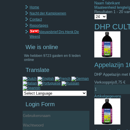
Naam fabrikant
Home
Maateenheid lengte/
Resultaten 1 - 20 va
Nacht der Kampioenen
Contact
DHP CUL
Reportages
Nieuwsbrief Drs Henk De
Weerd
Wie is online
We hebben 9723 gasten en 6 leden
online
Appelazijn 
Translate
DHP Appelazijn met k
Verkoopprijs
8,75 €
Artikelgegevens
Login Form
Gebruikersnaam