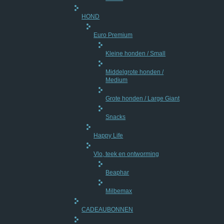
HOND
Euro Premium
Kleine honden / Small
Middelgrote honden /
Medium
Grote honden / Large Giant
Snacks
Happy Life
Vlo, teek en ontworming
Beaphar
Milbemax
CADEAUBONNEN