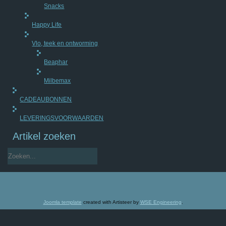
Snacks
Happy Life
Vlo, teek en ontworming
Beaphar
Milbemax
CADEAUBONNEN
LEVERINGSVOORWAARDEN
Artikel zoeken
Joomla template
created with Artisteer by
WSE Engineering
.