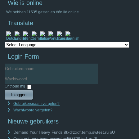
Wie is online
We hebben 11535 gasten en één lid online
Translate
Login Form
Gebruikersnaam
Wachtwoord
Onthoud mij
Inloggen
Gebruikersnaam vergeten?
Wachtwoord vergeten?
Nieuwe gebruikers
Demand Your Heavy Funds iftxdrzxdf.temp.swtest.ru oU
Cash out your huge reward cx568696.tw1.ru PL