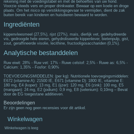
rekening met de voedingstabel en met de behoeftes van uw hond.
Voorzie steeds vers en proper drinkwater. Bewaar op een koele en droge
plaats. Om het risico op verstikkingsgevaar te vermijden, dient de zak
buiten bereik van kinderen en huisdieren bewaard te worden.
Ingrediënten
kippenvleesmeel (27,5%), rijst (27%), maïs, dierlijk vet, gedehydreerde
vis, gedroogde hele eieren, gehydroliseerde kippenlever, bietenpulp, gist,
zout, geraffineerde visolie, lecithine, fructooligosacchariden (0,1%).
Analytische bestanddelen
Ruw eiwit: 28% - Ruw vet: 17% - Ruwe celstof: 2,5% - Ruwe as: 6,5% -
Calcium: 1,35% - Fosfor: 0,90%
TOEVOEGINGSMIDDELEN: (per kg): Nutritionele toevoegingsmiddelen:
E672 (vitamine A): 21500 IE, E671 (vitamine D): 1800 IE, vitamine E:
180 mg, E4 (koper): 13 mg, E1 (ijzer): 120 mg, E6 (zink): 100 mg, E5
(mangaan): 24 mg, E2 (jodium): 0,9 mg, E8 (selenium): 0,10mg – Bevat
door de EG toegestane additieven.
Beoordelingen
Er zijn geen nog geen recensies voor dit artikel.
Winkelwagen
Winkelwagen is leeg