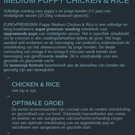
MEDIUM PUPPY CHICKEN & RICE
Volledige voeding voor puppy’s en jonge honden (<1 jaar) van
middelgrote rassen (10-25kg volwassen gewicht).
EURO•PREMIUM® Puppy Medium Chicken & Rice is een volledige en
hoog kwalitatieve
super premium voeding
ontwikkelt voor
opgroeiende pups
van middelgrote rassen. Het is specifiek ontwikkeld
om te voorzien in alle voedingsbehoeften tijdens de groei. Het hoge
aandeel anti-oxidanten en de toevoeging van prebiotica ondersteunen de
ontwikkeling van het afweersysteem bij jonge honden. De ideale
verhouding van omega-3 en omega-6 vetzuren wordt bereikt door
toevoeging van geraffineerde
visolie
. Dit is noodzakelijk voor een
gezonde en glanzende vacht.
De
tarwevrije formule
beantwoordt aan de behoeftes van honden die
gevoelig zijn aan tarwegluten.
CHICKEN & RICE
met kip & rijst
OPTIMALE GROEI
De eerste levensmaanden zijn cruciaal voor de verdere ontwikkeling
en gezondheid van uw hond. Voldoende hoeveelheden aan vetten
en eiwitten en een aangepaste calcium/fosforverhouding zorgen
voor een optimale ontwikkeling van uw opgroeiende pup en
verzekeren een aangename en gezonde start.