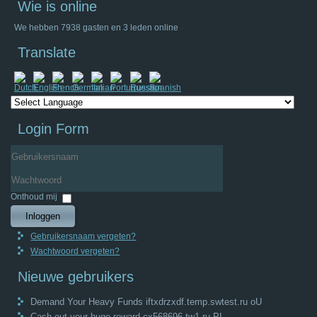
Wie is online
We hebben 7938 gasten en 3 leden online
Translate
Login Form
Gebruikersnaam
Wachtwoord
Onthoud mij
Inloggen
Gebruikersnaam vergeten?
Wachtwoord vergeten?
Nieuwe gebruikers
Demand Your Heavy Funds iftxdrzxdf.temp.swtest.ru oU
Cash out your huge reward cx568696.tw1.ru PL